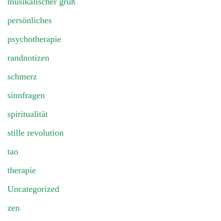
musikalischer gruß
persönliches
psychotherapie
randnotizen
schmerz
sinnfragen
spiritualität
stille revolution
tao
therapie
Uncategorized
zen