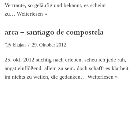
Vertraute, so geläufig und bekannt, es scheint
zu…
Weiterlesen »
arca – santiago de compostela
bhajan
29. Oktober 2012
25. okt. 2012 süchtig nach erleben, scheu ich jede ruh,
angst einflößend, allein zu sein. doch schafft es klarheit,
im nichts zu weilen, die gedanken…
Weiterlesen »
melide – arca
bhajan
25. Oktober 2012
25. okt. 2012 wonach suchst du, nach den lösungen der
probleme anderer, möchtest deinen eigenen entkommen,