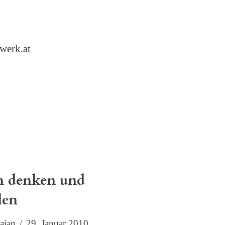
werk.at
 denken und
len
ajan
29. Januar 2010