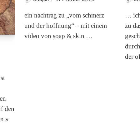
ein nachtrag zu „vom schmerz
… ich
und der hoffnung“ – mit einem
zu da
video von soap & skin …
gesch
durch
der o
st
den
uf den
en »