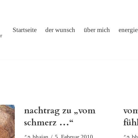
Startseite
der wunsch
über mich
energie
r
nachtrag zu „vom
vom
schmerz …“
füh
bhajan
5. Februar 2010
bh